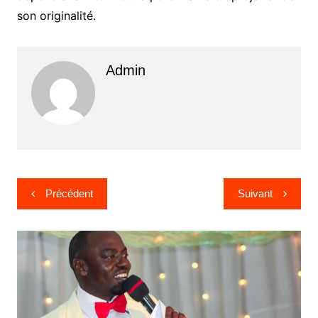
son originalité.
Admin
Navigation
Précédent
Suivant
de
l’article